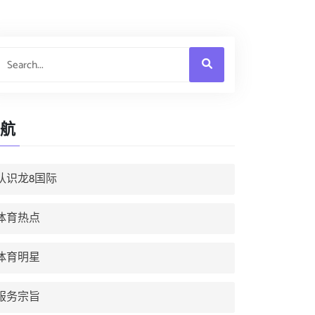
航
认识龙8国际
体育热点
体育明星
服务宗旨