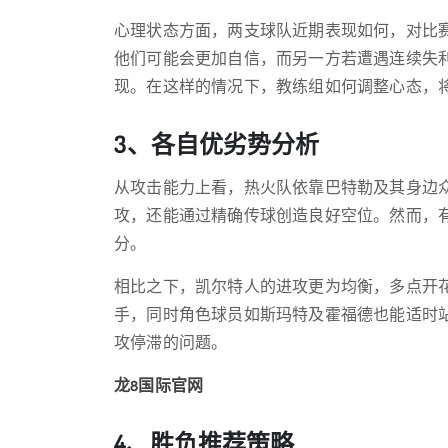
心理状态方面，两支球队近期表现如何，对比
他们可能会更加自信，而另一方若遭遇连续失
现。在这样的情况下，教练组如何调整心态，
3、各自优劣势分析
从攻击能力上看，热火队依靠巴特勒及其身边
攻，还能通过精确传球创造良好空位。然而，
分。
相比之下，凯尔特人的进攻更为均衡，多点开
手，同时角色球员如斯玛特及霍福德也能适时
攻停滞的问题。
龙8国际官网
4、胜负推荐策略