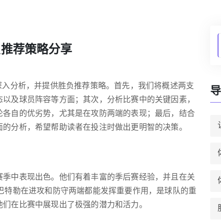
负推荐策略分享
深入分析，并提供胜负推荐策略。首先，我们将概述两支
导
态以及球员阵容等方面；其次，分析比赛中的关键因素，
论各自的优劣势，尤其是在攻防两端的表现；最后，结合
面的分析，希望帮助读者在投注时做出更明智的决策。
赛季中表现出色。他们有着丰富的季后赛经验，并且在关
·巴特勒在进攻和防守两端都能发挥重要作用，是球队的重
他们在比赛中展现出了极强的潜力和活力。