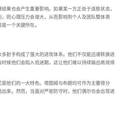
赛结果也会产生重要影响。如果某一方正处于连胜状态，
利，则心理压力会增大，从而影响到个人及团队整体表
将是一个关键所在。
众多射手构成了强大的进攻体系。他们不仅能迅速转换进
有时候他们会陷入低迷期，这让他们难以持续输出高效得
花是他们的一大特色。塔图姆与布朗均可作为主要得分
站出来。然而，当面对严密防守时，他们偶尔也会出现进