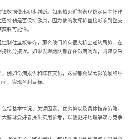
交锋数据做出初步判断。如果热火近期表现稳定且主场作
注巴特勒是否保持健康，因为他的发挥将直接影响到整支
其获胜可能性。
且控制住篮板争夺，那么他们将有很大机会逆转局势。在
保持比分接近。如果发现两队都存在伤病问题，则建议采
新，例如伤病报告和阵容变化，这些都会显著影响最终结
功率，实现盈利目标。
，包括基本情况、关键因素、优劣势以及具体推荐策略。
广大篮球爱好者提供实用参考，以便更好地理解双方竞争