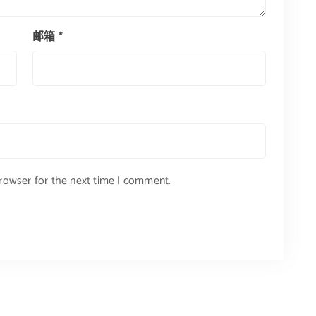
邮箱
*
browser for the next time I comment.