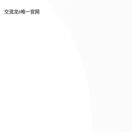
交流龙8唯一官网