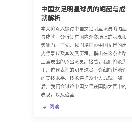
中国女足明星球员的崛起与成
就解析
本文将深入探讨中国女足明星球员的崛起
与成就，分析其在国内外赛场上的表现和
影响力。首先，我们将回顾中国女足的历
史背景以及其发展历程，指出在这条道路
上涌现出的杰出球员。接着，我们将聚焦
于几位代表性的明星球员，详细解析她们
的竞技水平、技术特点及个人成就。随
后，我们会讨论中国女足在国际大赛中的
表现，以及这些...
阅读