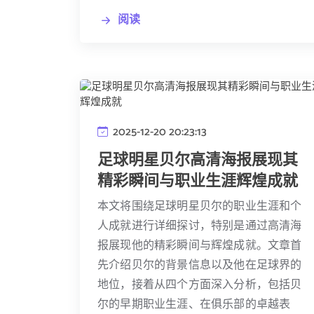
阅读
2025-12-20 20:23:13
足球明星贝尔高清海报展现其
精彩瞬间与职业生涯辉煌成就
本文将围绕足球明星贝尔的职业生涯和个
人成就进行详细探讨，特别是通过高清海
报展现他的精彩瞬间与辉煌成就。文章首
先介绍贝尔的背景信息以及他在足球界的
地位，接着从四个方面深入分析，包括贝
尔的早期职业生涯、在俱乐部的卓越表