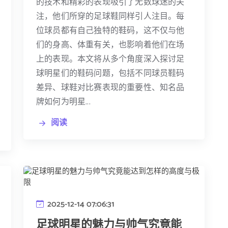
的技术和精彩的表现吸引了无数球迷的关
注，他们所穿的足球鞋同样引人注目。每
位球员都有自己独特的鞋码，这不仅与他
们的身高、体重有关，也影响着他们在场
上的表现。本文将从多个角度深入探讨足
球明星们的鞋码问题，包括不同球员鞋码
差异、球鞋对比赛表现的重要性、知名品
牌如何为明星...
阅读
2025-12-14 07:06:31
足球明星的魅力与帅气究竟能