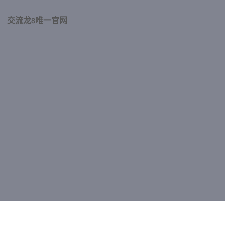
交流龙8唯一官网