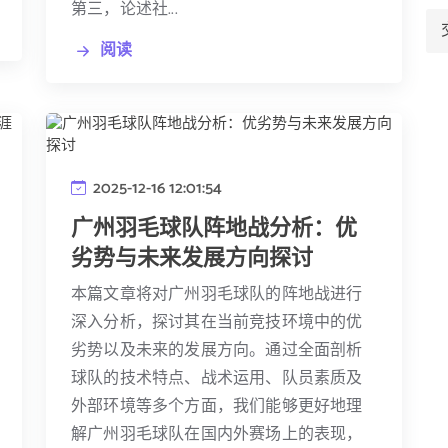
第三，论述社...
阅读
2025-12-16 12:01:54
广州羽毛球队阵地战分析：优
劣势与未来发展方向探讨
本篇文章将对广州羽毛球队的阵地战进行
深入分析，探讨其在当前竞技环境中的优
劣势以及未来的发展方向。通过全面剖析
球队的技术特点、战术运用、队员素质及
外部环境等多个方面，我们能够更好地理
解广州羽毛球队在国内外赛场上的表现，