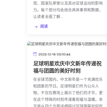
现、国家队荣誉以及其对足球运动的影响
力。每个部分均会结合具体事例和数据，
让读者全面了解...
阅读
2025-12-16 05:10:44
足球明星欢庆中文新年传递祝
福与团圆的美好时刻
在全球范围内，中文新年是一个充满欢乐
和团聚的节日。足球明星们作为公众人
物，不仅在赛场上展示了他们的才华，更
在这个特殊的时刻传递着祝福与温暖。本
文将从四个方面详细探讨足球明星如何欢