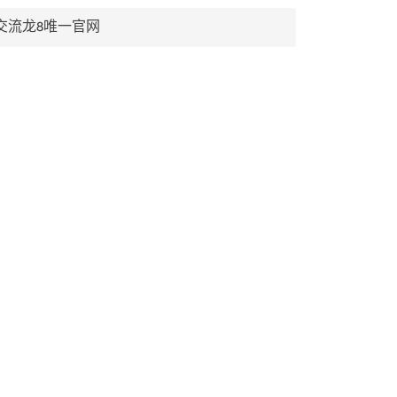
交流龙8唯一官网