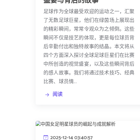
足球作为全球最受欢迎的运动之一，汇聚
了无数足球巨星，他们在绿茵场上展现出
的精彩瞬间，常常令观众为之倾倒。这些
瞬间不仅是技艺的体现，更是每位球员背
后辛勤付出和独特故事的结晶。本文将从
四个方面深入探讨全球足球巨星们在比赛
中所创造的视觉盛宴，以及这些瞬间背后
的感人故事。我们将通过技术技巧、经典
比赛、球员情...
阅读
2025-12-14 03:40:57