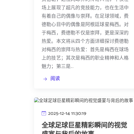
场上展现了超凡的竞技能力，也在生活中
有着自己的偶像与崇拜。在足球领域，费
德勒心目中的偶像是阿根廷球星梅西。对
于梅西，费德勒不仅是崇拜，更是深深的
热爱。本文将从四个方面详细探讨费德勒
对梅西的崇拜与热爱：首先是梅西在球场
上的技艺；其次是梅西的职业精神和人格
魅力；第三是...
阅读
2025-12-14 11:30:19
全球足球巨星精彩瞬间的视觉
盛宴与背后的故事