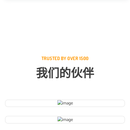
TRUSTED BY OVER 1500
我们的伙伴