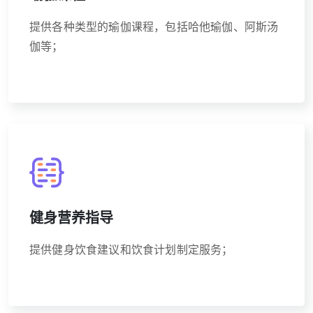
提供各种类型的瑜伽课程，包括哈他瑜伽、阿斯汤
伽等；
健身营养指导
提供健身饮食建议和饮食计划制定服务；