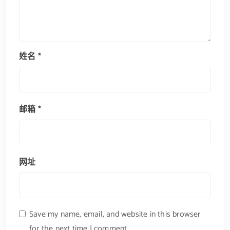
姓名
*
邮箱
*
网址
Save my name, email, and website in this browser
for the next time I comment.