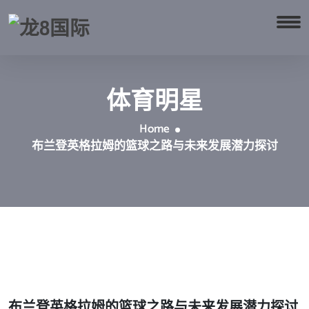
体育明星
Home
布兰登英格拉姆的篮球之路与未来发展潜力探讨
布兰登英格拉姆的篮球之路与未来发展潜力探讨