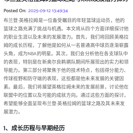
Posted On:
2025-09-12 13:49:34
布兰登·英格拉姆是一位备受瞩目的年轻篮球运动员，他的
篮球之路充满了挑战与机遇。本文将从四个方面详细探讨他
的职业生涯以及未来的发展潜力。首先，我们将回顾英格拉
姆的成长历程，了解他是如何从一名普通高中球员逐渐崭露
头角，成为NBA的明星。其次，我们会分析他在各支球队中
的表现，特别是在新奥尔良鹈鹕队期间所展现出的实力和领
导能力。第三部分将聚焦于他的技术特点，包括得分能力、
传球视野和防守端的表现，这些都是他未来发展的关键因
素。最后，我们将展望英格拉姆未来的发展前景，讨论他在
联盟中的位置以及可能的成就方向。通过这些方面的探讨，
希望能够全面呈现布兰登·英格拉姆的篮球之路及其未来发
展潜力。
1、成长历程与早期经历