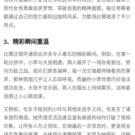
仅向大家展示了女性在传统武术中的地位，更让我们看到了
现代女性勇敢追求梦想、突破自我的精神面貌。每位参赛者
都通过自己的努力展现出独特风采，为整场比赛增添了不少
亮点。
3、精彩瞬间重温
比赛过程中涌现出许多令人难忘的精彩瞬间。例如，在第一
轮比拼中，小李与大张相遇，两人展开了一场你来我往、势
均力敌之战。观众们屏息凝神，每一次交锋都伴随着热烈掌
声，那种氛围几乎让人忘却呼吸。而最终小李凭借巧妙身法
成功反击，大张不甘示弱，两人在擂台上持续厮杀，这种紧
张感让人心跳加速。
又例如，在女子组别的小玲与其他女选手之间，也发生了诸
多激烈角逐。她凭借灵活迅速且富有美感的动作打破了常规
印象，让所有人为之惊叹。在她最后一次攻击时，更是将全
场气氛推向高潮，全体观众沸腾鼓掌，不禁为她喝彩。这种