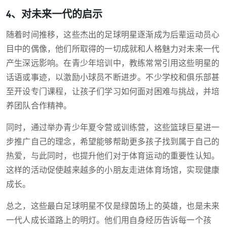
4、对未来一代的启示
随着时间推移，这些杰出的足球明星逐渐成为后辈运动员心
目中的偶像，他们所取得的一切成就和人格魅力对未来一代
产生深远影响。在青少年培训中，教练常常引用这些明星的
话语或事迹，以激励小球员不断进步。不少学校和俱乐部甚
至开设专门课程，让孩子们学习如何面对困难与挑战，并培
养团队合作精神。
同时，通过举办青少年夏令营或训练营，这些篮球巨星进一
步推广自己的理念，希望能够帮助更多孩子找到属于自己的
热爱，与此同时，也提升他们对于体育运动的重要性认知。
这样的活动促使越来越多的小朋友走进体育场馆，实现健康
成长。
总之，这些最白足球明星不仅是绿茵场上的英雄，也是未来
一代人成长道路上的明灯。他们用自身经历告诉每一个孩