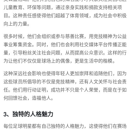
儿童教育、环保等问题，通过亲身实践和捐款支持相关项
目。这种责任感使得他们超越了体育领域，成为社会中积极
向上的力量。
很多时候，他们会组织或参与慈善比赛，用竞技精神为公益
事业筹集资金。同时，他们也会利用社交媒体平台传播正能
量，引导粉丝关注社会问题，从而提高公众意识。这样的行
为让他们不仅仅是球场上的偶像，更是生活中的楷模。
这种深远社会影响也使得年轻人更加崇拜和追随他们，因为
这些球员所倡导的不仅是竞技精神，还有人文关怀与社会责
任。他们用行动证明，成功并不只是个人荣誉，而是在于如
何回馈社会，造福他人。
3、独特的人格魅力
每位足球明星都有自己独特的人格魅力，这使得他们在赛场