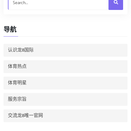
导航
认识龙8国际
体育热点
体育明星
服务宗旨
交流龙8唯一官网