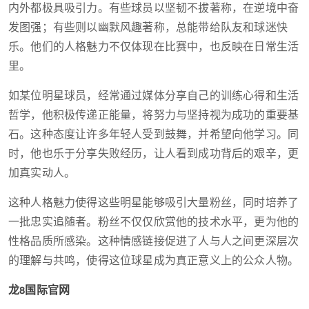
内外都极具吸引力。有些球员以坚韧不拔著称，在逆境中奋
发图强；有些则以幽默风趣著称，总能带给队友和球迷快
乐。他们的人格魅力不仅体现在比赛中，也反映在日常生活
里。
如某位明星球员，经常通过媒体分享自己的训练心得和生活
哲学，他积极传递正能量，将努力与坚持视为成功的重要基
石。这种态度让许多年轻人受到鼓舞，并希望向他学习。同
时，他也乐于分享失败经历，让人看到成功背后的艰辛，更
加真实动人。
这种人格魅力使得这些明星能够吸引大量粉丝，同时培养了
一批忠实追随者。粉丝不仅仅欣赏他的技术水平，更为他的
性格品质所感染。这种情感链接促进了人与人之间更深层次
的理解与共鸣，使得这位球星成为真正意义上的公众人物。
龙8国际官网