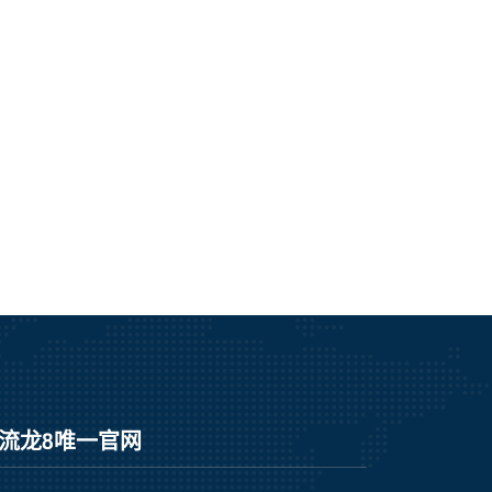
流龙8唯一官网