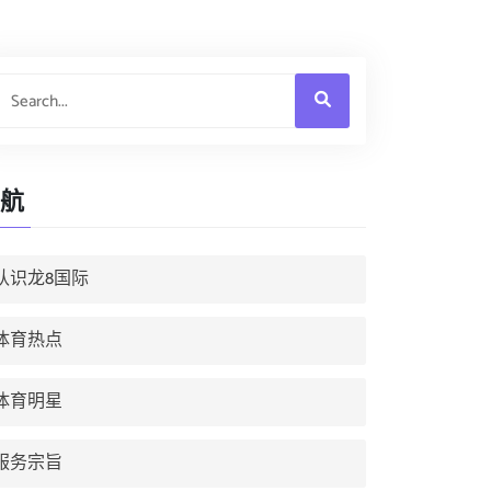
航
认识龙8国际
体育热点
体育明星
服务宗旨