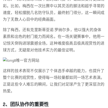
彩。比如，梅西在一次比赛中以其灵活的脚法和超乎寻常的
速度，轻松摆脱几名防守队员，最终射门得分，这一瞬间成
为了无数人心目中的经典画面。
除了梅西，还有克里斯蒂亚诺·罗纳尔多，他以强大的身体
素质和出色的射门能力而闻名。在一场关键赛事中，他用一
记惊天倒钩进球震撼全场，这种难度极高且极具观赏性的进
球方式，无疑是对他技术实力的最佳证明。
这样的技术表现不仅展示了个体选手卓越的能力，也提升了
整个比赛的观赏性，使得每一场较量都如同一场艺术表演。
正是这些令人难忘的瞬间，让我们对足球产生了更深层次的
热爱。
2、团队协作的重要性