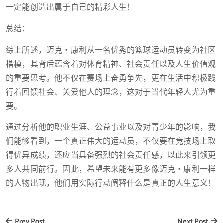
一定能创造出属于自己的精彩人生！
总结：
综上所述，迈克・康利从一名优秀的篮球运动员转变为社区
楷模，其背后蕴含着对体育精神、社会责任以及人生价值观
的重要思考。他不仅在赛场上奋勇争先，更在生活中积极践
行着回馈社会、关爱他人的理念，这对于当代年轻人尤为重
要。
通过分析他的职业生涯、公益事业以及对青少年的影响，我
们能够看到，一个真正伟大的运动员，不仅要在竞技场上取
得优异成绩，还应当具备强烈的社会责任感，以此来引领更
多人共同前行。因此，希望未来能有更多像迈克・康利一样
的人物出现，他们用实际行动阐释什么是真正的人生意义！
Prev Post
Next Post