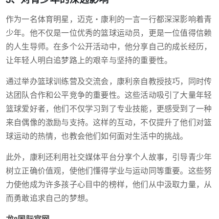
作为一名体育明星，迈克・康利的一言一行都深深影响着青
少年。他不仅是一位优秀的篮球运动员，更是一位值得信赖
的人生导师。在多个公开活动中，他分享自己的成长经历，
让年轻人明白追梦路上的艰辛与坚持的重要性。
通过举办篮球训练营及交流会，康利亲自教授技巧，同时传
达团队合作和公平竞争的重要性。这些活动吸引了大量年轻
篮球爱好者，他们不仅学习到了专业技能，更感受到了一种
来自偶像的激励与支持。这样的互动，不仅提升了他们对篮
球运动的热情，也教会他们如何面对生活中的挑战。
此外，康利还利用社交媒体平台分享个人故事，引导青少年
树立正确价值观，使他们懂得学业与运动同等重要。这些努
力使他成为许多孩子心目中的榜样，他们从中汲取力量，从
而勇敢追求自己的梦想。