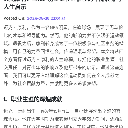
人生启示
Posted On:
2025-08-29 22:01:51
迈克・康利，作为一名NBA明星，在篮球场上展现了无与伦
比的才华和领导能力。然而，他的影响力并不仅限于运动领
域。退役之后，康利转身成为了一位积极参与社区事务的楷
模，用自己的力量回馈社会，传递温暖与希望。本文将从四
个方面探讨迈克・康利的人生旅程，包括他的职业生涯、社
交责任、对青少年的影响以及他所带来的启示。通过这些方
面，我们可以更深入地理解这位运动员如何在个人成就之
外，为社会贡献力量，并激励更多人追求梦想。
1、职业生涯的辉煌成就
迈克・康利出生于1987年10月11日，自小便展现出卓越的篮
球天赋。他在大学时期为俄亥俄州立大学效力期间，逐渐崭
露头角，最终以状元身份进入NBA。在联盟中，他凭借出色