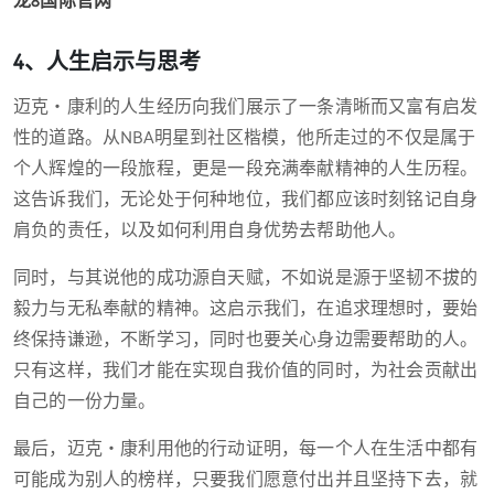
龙8国际官网
4、人生启示与思考
迈克・康利的人生经历向我们展示了一条清晰而又富有启发
性的道路。从NBA明星到社区楷模，他所走过的不仅是属于
个人辉煌的一段旅程，更是一段充满奉献精神的人生历程。
这告诉我们，无论处于何种地位，我们都应该时刻铭记自身
肩负的责任，以及如何利用自身优势去帮助他人。
同时，与其说他的成功源自天赋，不如说是源于坚韧不拔的
毅力与无私奉献的精神。这启示我们，在追求理想时，要始
终保持谦逊，不断学习，同时也要关心身边需要帮助的人。
只有这样，我们才能在实现自我价值的同时，为社会贡献出
自己的一份力量。
最后，迈克・康利用他的行动证明，每一个人在生活中都有
可能成为别人的榜样，只要我们愿意付出并且坚持下去，就