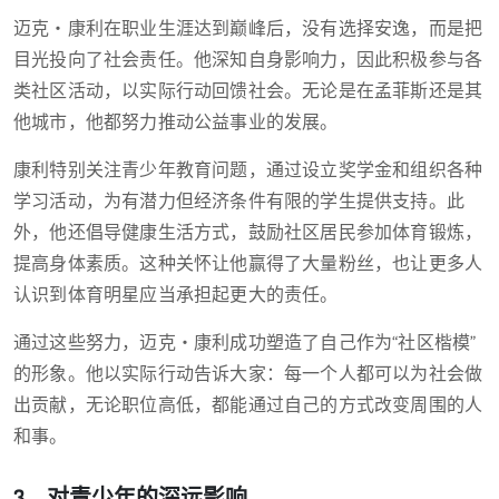
迈克・康利在职业生涯达到巅峰后，没有选择安逸，而是把
目光投向了社会责任。他深知自身影响力，因此积极参与各
类社区活动，以实际行动回馈社会。无论是在孟菲斯还是其
他城市，他都努力推动公益事业的发展。
康利特别关注青少年教育问题，通过设立奖学金和组织各种
学习活动，为有潜力但经济条件有限的学生提供支持。此
外，他还倡导健康生活方式，鼓励社区居民参加体育锻炼，
提高身体素质。这种关怀让他赢得了大量粉丝，也让更多人
认识到体育明星应当承担起更大的责任。
通过这些努力，迈克・康利成功塑造了自己作为“社区楷模”
的形象。他以实际行动告诉大家：每一个人都可以为社会做
出贡献，无论职位高低，都能通过自己的方式改变周围的人
和事。
3、对青少年的深远影响