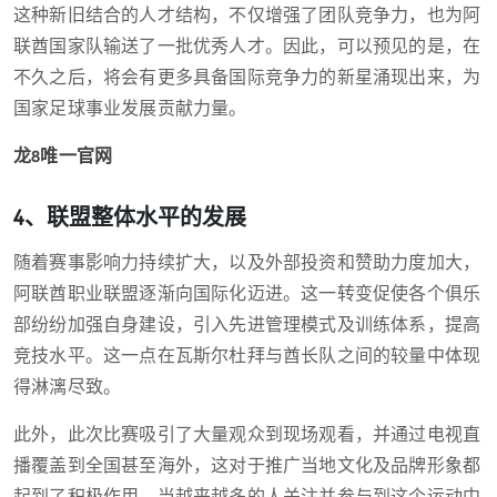
这种新旧结合的人才结构，不仅增强了团队竞争力，也为阿
联酋国家队输送了一批优秀人才。因此，可以预见的是，在
不久之后，将会有更多具备国际竞争力的新星涌现出来，为
国家足球事业发展贡献力量。
龙8唯一官网
4、联盟整体水平的发展
随着赛事影响力持续扩大，以及外部投资和赞助力度加大，
阿联酋职业联盟逐渐向国际化迈进。这一转变促使各个俱乐
部纷纷加强自身建设，引入先进管理模式及训练体系，提高
竞技水平。这一点在瓦斯尔杜拜与酋长队之间的较量中体现
得淋漓尽致。
此外，此次比赛吸引了大量观众到现场观看，并通过电视直
播覆盖到全国甚至海外，这对于推广当地文化及品牌形象都