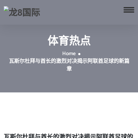
体育热点
Home
瓦斯尔杜拜与酋长的激烈对决揭示阿联酋足球的新篇
章
瓦斯尔杜拜与酋长的激烈对决揭示阿联酋足球的