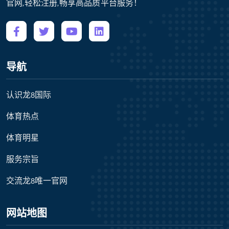
官网,轻松注册,畅享高品质平台服务！
导航
认识龙8国际
体育热点
体育明星
服务宗旨
交流龙8唯一官网
网站地图