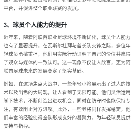
破。这种不断尝试与创新，将推动更多年轻教练走上更高的
平台，并促进整个职业联赛的发展。
3、球员个人能力的提升
近年来，随着阿联酋职业足球环境不断优化，球员个人能力
也有了显著提升。在瓦斯尔杜拜与酋长队交锋之际，多位年
轻球员勇挑重担，他们用实际行动证明了自己的价值并赢得
了观众与媒体的一致认可。这一现象不仅让人欣喜，更为阿
联酋足球未来的发展奠定了坚实基础。
例如，在这场焦点大战中，一些年轻小将展示出了过人的技
术以及出色的大局观，让人看到了无限可能。他们灵活运用
脚下技术，不断创造出进攻机会，同时在防守时也能保持专
注，有效阻止对方进攻。此外，一些老将同样发挥稳定，他
们丰富的经验使得全队形成良好的凝聚力，为年轻球员提供
支持与指导。