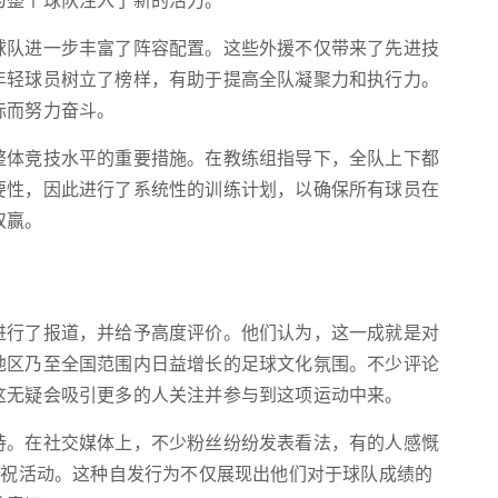
为整个球队注入了新的活力。
球队进一步丰富了阵容配置。这些外援不仅带来了先进技
年轻球员树立了榜样，有助于提高全队凝聚力和执行力。
标而努力奋斗。
整体竞技水平的重要措施。在教练组指导下，全队上下都
要性，因此进行了系统性的训练计划，以确保所有球员在
双赢。
进行了报道，并给予高度评价。他们认为，这一成就是对
地区乃至全国范围内日益增长的足球文化氛围。不少评论
这无疑会吸引更多的人关注并参与到这项运动中来。
持。在社交媒体上，不少粉丝纷纷发表看法，有的人感慨
庆祝活动。这种自发行为不仅展现出他们对于球队成绩的