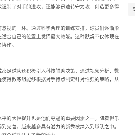
效遏制了对手的进攻，还能够迅速转守为攻，创造更多得
可忽视的一环。通过科学合理的训练安排，球员们逐渐形
在适合自己的位置上发挥最大效能。这种默契不仅体现在
与协作。
成都足球队还积极引入科技辅助决策，通过视频分析、数
施使得教练组能够根据对手特点制定针对性强的策略，从
水平的大幅提升也是他们夺冠的重要因素之一。随着俱乐
得到完善，越来越多具有潜力的新秀被纳入到球队之中。