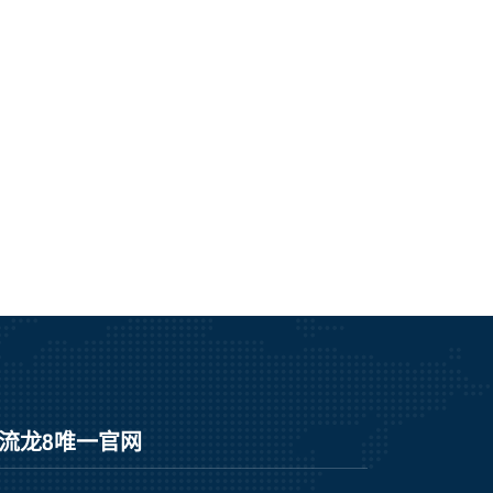
流龙8唯一官网