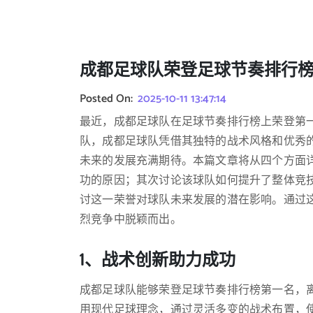
成都足球队荣登足球节奏排行
Posted On:
2025-10-11 13:47:14
最近，成都足球队在足球节奏排行榜上荣登第
队，成都足球队凭借其独特的战术风格和优秀
未来的发展充满期待。本篇文章将从四个方面
功的原因；其次讨论该球队如何提升了整体竞
讨这一荣誉对球队未来发展的潜在影响。通过
烈竞争中脱颖而出。
1、战术创新助力成功
成都足球队能够荣登足球节奏排行榜第一名，
用现代足球理念，通过灵活多变的战术布置，