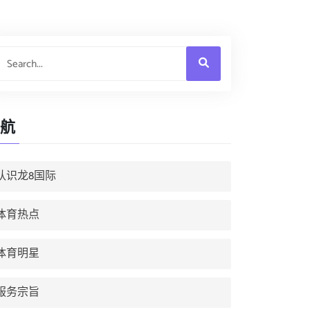
航
认识龙8国际
体育热点
体育明星
服务宗旨