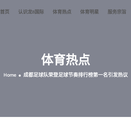
首页
认识龙8国际
体育热点
体育明星
服务宗旨
体育热点
Home
成都足球队荣登足球节奏排行榜第一名引发热议