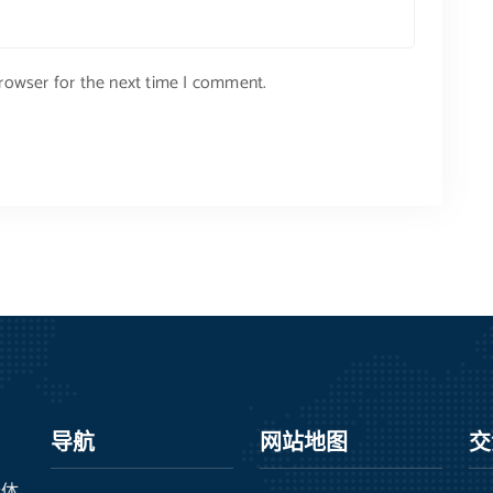
browser for the next time I comment.
导航
网站地图
交
合体