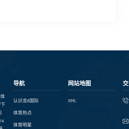
导航
网站地图
交
合体
认识龙8国际
XML
P下
的
体育热点
4
体育明星
,