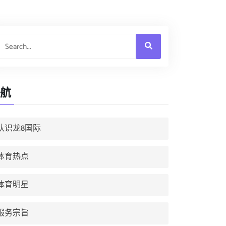
航
认识龙8国际
体育热点
体育明星
服务宗旨