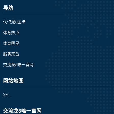
导航
认识龙8国际
体育热点
体育明星
服务宗旨
交流龙8唯一官网
网站地图
XML
交流龙8唯一官网