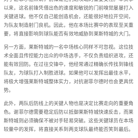
以来，这名前锋凭借出色的速度和敏锐的门前嗅觉屡屡打入
关键进球。他不仅自己能创造机会，还能很好地拉开空间，
为队友制造射门良机。因此，他在本场比赛中的表现至关重
要，将直接影响到球队能否有效地威胁到莱斯特城的大门。
另一方面，莱斯特城的一名中场核心同样不可忽视。这位技
术全面且传控能力出众的中场选手，不仅负责组织进攻，还
能有效回防。在过往交锋中，他经常通过精确长传找到锋线
队友，为球队打入制胜进球。如果他可以发挥出最佳水平，
将极大增强莱斯特城整体实力，对抗谢菲尔德时也会更具优
势。
此外，两队后防线上的关键人物也是决定比赛走向的重要角
色。谢菲尔德需要稳定后防以抵御莱斯特城快速反击，而莱
斯特城则必须确保不被对手轻易突破。这些关键球员在本场
较量中的发挥，将直接关系到两支球队最终能否笑到最后。