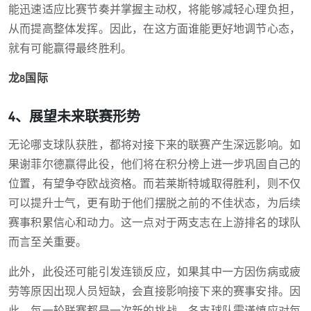
能迅速适应比赛节奏并掌握主动权，将能够减轻心理负担，
从而提高整体发挥。因此，在这方面谁能更好地调节心态，
就有可能赢得最终胜利。
龙8国际
4、展望未来联赛形势
无论哪支球队获胜，都将对接下来的联赛产生深远影响。如
果谢菲尔德赢得此役，他们将在积分榜上进一步巩固自己的
位置，有望争夺欧战资格。而若莱斯特城取得胜利，则不仅
可以提升士气，更有助于他们摆脱之前的不佳状态，为后续
赛事积累信心和动力。这一点对于两支志在上游排名的球队
而言至关重要。
此外，此役还可能引发连锁反应，如果其中一方因伤病或疲
劳等原因出现人员短缺，会直接影响接下来的赛事安排。因