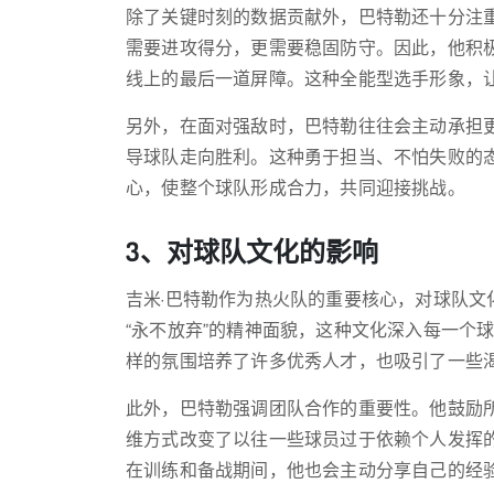
除了关键时刻的数据贡献外，巴特勒还十分注
需要进攻得分，更需要稳固防守。因此，他积
线上的最后一道屏障。这种全能型选手形象，
另外，在面对强敌时，巴特勒往往会主动承担
导球队走向胜利。这种勇于担当、不怕失败的
心，使整个球队形成合力，共同迎接挑战。
3、对球队文化的影响
吉米·巴特勒作为热火队的重要核心，对球队
“永不放弃”的精神面貌，这种文化深入每一个
样的氛围培养了许多优秀人才，也吸引了一些
此外，巴特勒强调团队合作的重要性。他鼓励
维方式改变了以往一些球员过于依赖个人发挥
在训练和备战期间，他也会主动分享自己的经