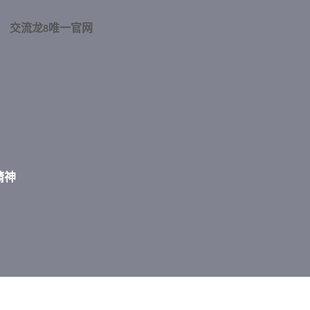
交流龙8唯一官网
精神