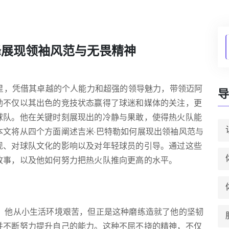
峰展现领袖风范与无畏精神
球星，凭借其卓越的个人能力和超强的领导魅力，带领迈阿
导
勒不仅以其出色的竞技状态赢得了球迷和媒体的关注，更
球队。他在关键时刻展现出的冷静与果敢，使得热火队能
本文将从四个方面阐述吉米·巴特勒如何展现出领袖风范与
现、对球队文化的影响以及对年轻球员的引导。通过这些
故事，以及他如何努力把热火队推向更高的水平。
员。他从小生活环境艰苦，但正是这种磨练造就了他的坚韧
并不断努力提升自己的能力。这种不屈不挠的精神，不仅