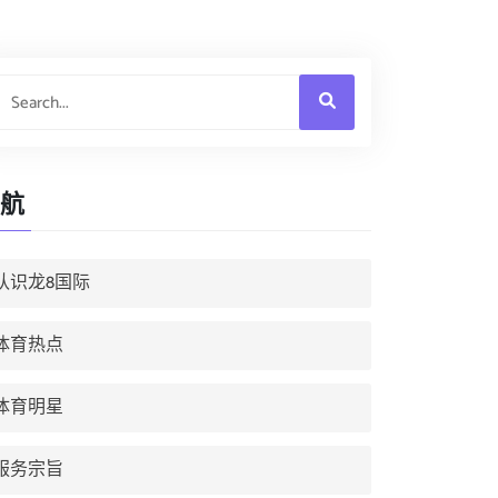
航
认识龙8国际
体育热点
体育明星
服务宗旨