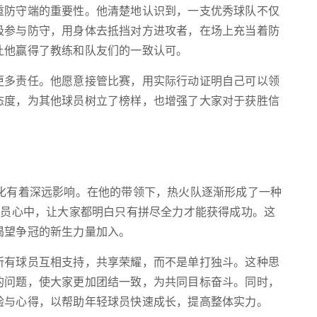
重防守端的重要性。他清楚地认识到，一支优秀球队不仅
极参与防守，用身体去抵挡对方进攻者，在场上充当着防
让他赢得了教练和队友们的一致认可。
更多责任。他愿意接管比赛，用实际行动证明自己可以领
态度，为其他球员树立了榜样，也增强了大家对于获胜信
文化有着深远影响。在他的带领下，热火队逐渐形成了一种
球员心中，让大家都明白只有拼尽全力才能获得成功。这
渴望争冠的新生力量加入。
所有球员互相支持，共享荣耀，而不是单打独斗。这种思
的问题，使大家更加团结一致，为共同目标奋斗。同时，
验与心得，以帮助年轻球员快速成长，提高整体实力。