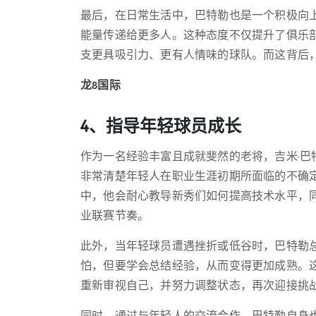
最后，在日常生活中，巴特勒也是一个积极向
能量传递给更多人。这种态度不仅提升了俱乐
支更具吸引力、更有人情味的球队。而这背后
龙8国际
4、指导年轻球员成长
作为一名经验丰富且成就斐然的老将，吉米·
非常清楚年轻人在职业生涯初期所面临的不确
中，他会耐心教导新秀们如何提高技术水平，
业联赛节奏。
此外，当年轻球员遭遇挫折或低谷时，巴特勒
怕，但要学会总结经验，从而变得更加成熟。
重新审视自己，并努力调整状态，再次迎接挑