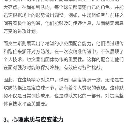
大亮点。在尚布利队内，每个球员都清楚自己的角色，并能
迅速根据场上的形势做出调整。例如，中场组织者与前锋之
间有着极佳的沟通，他们能够及时传递信息，从而制定瞬息
万变的进攻计划。
而奥兰斯则展现出了精湛的小范围配合能力，他们通过短传
和跑位来撕开对方防线。在一次次精准传递中，不仅展现了
个人技术，也突显出团体协作的重要性。这样的配合让他们
在面对强敌时能够保持冷静，有效应对各种挑战。
因此，在这场精彩对决中，球员间高度协调一致，无论是在
攻防转换还是定位球环节，都有着令人赞叹的表现。这种默
契不仅是日常训练成果，也是球队文化的一部分，对提高整
体竞技水平至关重要。
3、心理素质与应变能力