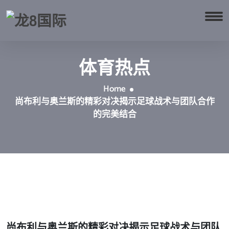
体育热点
Home
尚布利与奥兰斯的精彩对决揭示足球战术与团队合作
的完美结合
尚布利与奥兰斯的精彩对决揭示足球战术与团队