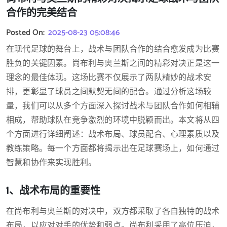
合作的完美结合
Posted On:
2025-08-23 05:08:46
在现代足球的舞台上，战术与团队合作的结合愈发成为比赛
胜负的关键因素。尚布利与奥兰斯之间的精彩对决正是这一
理念的最佳体现。这场比赛不仅展示了两队精妙的战术安
排，更彰显了球员之间默契无间的配合。通过分析这场较
量，我们可以从多个方面深入探讨战术与团队合作如何相辅
相成，帮助球队在竞争激烈的环境中脱颖而出。本文将从四
个方面进行详细阐述：战术布局、球员配合、心理素质以及
教练策略。每一个方面都将揭示出在足球赛场上，如何通过
智慧和协作来实现胜利。
1、战术布局的重要性
在尚布利与奥兰斯的对决中，双方都采取了各自独特的战术
布局，以应对对手的优势和弱点。尚布利采用了高位压迫，