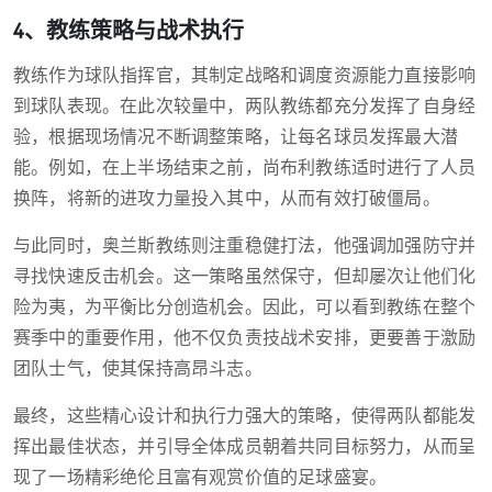
4、教练策略与战术执行
教练作为球队指挥官，其制定战略和调度资源能力直接影响
到球队表现。在此次较量中，两队教练都充分发挥了自身经
验，根据现场情况不断调整策略，让每名球员发挥最大潜
能。例如，在上半场结束之前，尚布利教练适时进行了人员
换阵，将新的进攻力量投入其中，从而有效打破僵局。
与此同时，奥兰斯教练则注重稳健打法，他强调加强防守并
寻找快速反击机会。这一策略虽然保守，但却屡次让他们化
险为夷，为平衡比分创造机会。因此，可以看到教练在整个
赛季中的重要作用，他不仅负责技战术安排，更要善于激励
团队士气，使其保持高昂斗志。
最终，这些精心设计和执行力强大的策略，使得两队都能发
挥出最佳状态，并引导全体成员朝着共同目标努力，从而呈
现了一场精彩绝伦且富有观赏价值的足球盛宴。