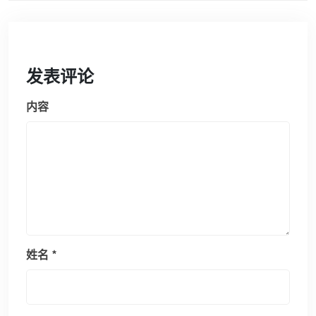
发表评论
内容
姓名
*