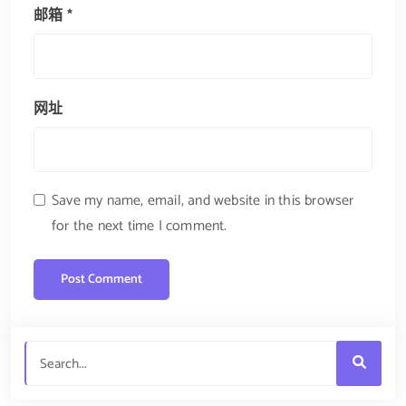
邮箱
*
网址
Save my name, email, and website in this browser
for the next time I comment.